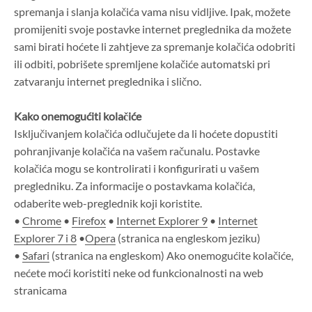
spremanja i slanja kolačića vama nisu vidljive. Ipak, možete
promijeniti svoje postavke internet preglednika da možete
sami birati hoćete li zahtjeve za spremanje kolačića odobriti
ili odbiti, pobrišete spremljene kolačiće automatski pri
zatvaranju internet preglednika i slično.
Kako onemogućiti kolačiće
Isključivanjem kolačića odlučujete da li hoćete dopustiti
pohranjivanje kolačića na vašem računalu. Postavke
kolačića mogu se kontrolirati i konfigurirati u vašem
pregledniku. Za informacije o postavkama kolačića,
odaberite web-preglednik koji koristite.
•
Chrome
•
Firefox
•
Internet Explorer 9
•
Internet
Explorer 7 i 8
•
Opera
(stranica na engleskom jeziku)
•
Safari
(stranica na engleskom) Ako onemogućite kolačiće,
nećete moći koristiti neke od funkcionalnosti na web
stranicama