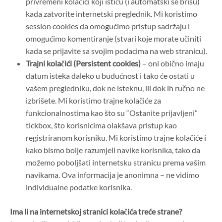
privremeni kolačići koji ističu (i automatski se brišu)
kada zatvorite internetski preglednik. Mi koristimo
session cookies da omogućimo pristup sadržaju i
omogućimo komentiranje (stvari koje morate učiniti
kada se prijavite sa svojim podacima na web stranicu).
Trajni kolačići (Persistent cookies)
– oni obično imaju
datum isteka daleko u budućnost i tako će ostati u
vašem pregledniku, dok ne isteknu, ili dok ih ručno ne
izbrišete. Mi koristimo trajne kolačiće za
funkcionalnostima kao što su “Ostanite prijavljeni”
tickbox, što korisnicima olakšava pristup kao
registriranom korisniku. Mi koristimo trajne kolačiće i
kako bismo bolje razumjeli navike korisnika, tako da
možemo poboljšati internetsku stranicu prema vašim
navikama. Ova informacija je anonimna – ne vidimo
individualne podatke korisnika.
Ima li na internetskoj stranici kolačića treće strane?